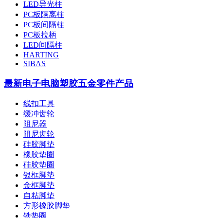
LED导光柱
PC板隔离柱
PC板间隔柱
PC板拉柄
LED间隔柱
HARTING
SIBAS
最新电子电脑塑胶五金零件产品
线扣工具
缓冲齿轮
阻尼器
阻尼齿轮
硅胶脚垫
橡胶垫圈
硅胶垫圈
银框脚垫
金框脚垫
自粘脚垫
方形橡胶脚垫
铁垫圈