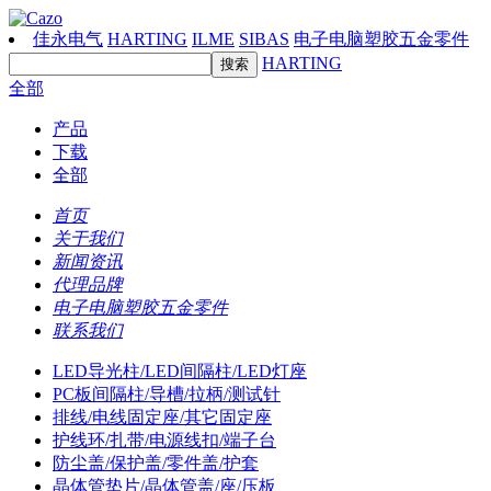
佳永电气
HARTING
ILME
SIBAS
电子电脑塑胶五金零件
HARTING
全部
产品
下载
全部
首页
关于我们
新闻资讯
代理品牌
电子电脑塑胶五金零件
联系我们
LED导光柱/LED间隔柱/LED灯座
PC板间隔柱/导槽/拉柄/测试针
排线/电线固定座/其它固定座
护线环/扎带/电源线扣/端子台
防尘盖/保护盖/零件盖/护套
晶体管垫片/晶体管盖/座/压板