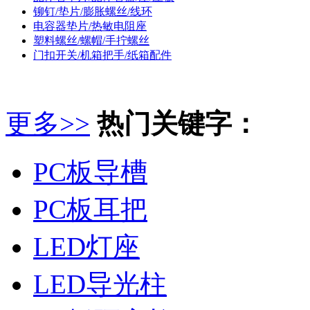
铆钉/垫片/膨胀螺丝/线环
电容器垫片/热敏电阻座
塑料螺丝/螺帽/手拧螺丝
门扣开关/机箱把手/纸箱配件
更多>>
热门关键字：
PC板导槽
PC板耳把
LED灯座
LED导光柱