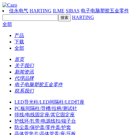
佳永电气
HARTING
ILME
SIBAS
电子电脑塑胶五金零件
HARTING
全部
产品
下载
全部
首页
关于我们
新闻资讯
代理品牌
电子电脑塑胶五金零件
联系我们
LED导光柱/LED间隔柱/LED灯座
PC板间隔柱/导槽/拉柄/测试针
排线/电线固定座/其它固定座
护线环/扎带/电源线扣/端子台
防尘盖/保护盖/零件盖/护套
晶体管垫片/晶体管盖/座/压板