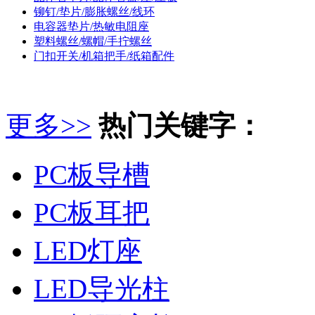
铆钉/垫片/膨胀螺丝/线环
电容器垫片/热敏电阻座
塑料螺丝/螺帽/手拧螺丝
门扣开关/机箱把手/纸箱配件
更多>>
热门关键字：
PC板导槽
PC板耳把
LED灯座
LED导光柱