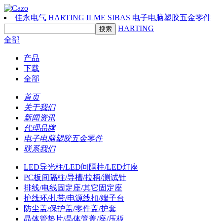
佳永电气
HARTING
ILME
SIBAS
电子电脑塑胶五金零件
HARTING
全部
产品
下载
全部
首页
关于我们
新闻资讯
代理品牌
电子电脑塑胶五金零件
联系我们
LED导光柱/LED间隔柱/LED灯座
PC板间隔柱/导槽/拉柄/测试针
排线/电线固定座/其它固定座
护线环/扎带/电源线扣/端子台
防尘盖/保护盖/零件盖/护套
晶体管垫片/晶体管盖/座/压板