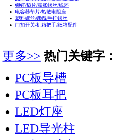
铆钉/垫片/膨胀螺丝/线环
电容器垫片/热敏电阻座
塑料螺丝/螺帽/手拧螺丝
门扣开关/机箱把手/纸箱配件
更多>>
热门关键字：
PC板导槽
PC板耳把
LED灯座
LED导光柱