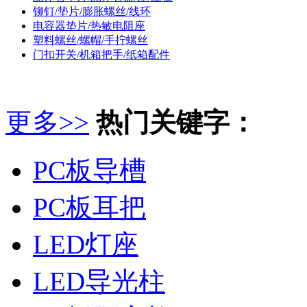
铆钉/垫片/膨胀螺丝/线环
电容器垫片/热敏电阻座
塑料螺丝/螺帽/手拧螺丝
门扣开关/机箱把手/纸箱配件
更多>>
热门关键字：
PC板导槽
PC板耳把
LED灯座
LED导光柱