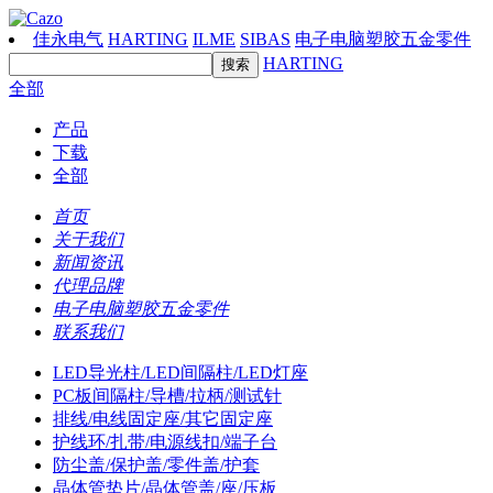
佳永电气
HARTING
ILME
SIBAS
电子电脑塑胶五金零件
HARTING
全部
产品
下载
全部
首页
关于我们
新闻资讯
代理品牌
电子电脑塑胶五金零件
联系我们
LED导光柱/LED间隔柱/LED灯座
PC板间隔柱/导槽/拉柄/测试针
排线/电线固定座/其它固定座
护线环/扎带/电源线扣/端子台
防尘盖/保护盖/零件盖/护套
晶体管垫片/晶体管盖/座/压板