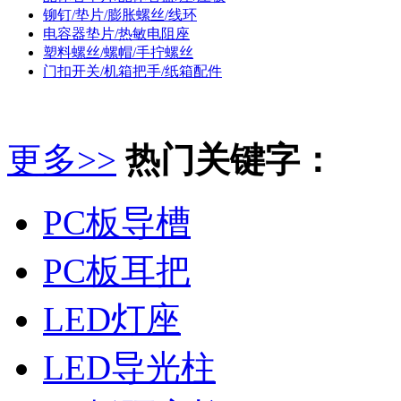
铆钉/垫片/膨胀螺丝/线环
电容器垫片/热敏电阻座
塑料螺丝/螺帽/手拧螺丝
门扣开关/机箱把手/纸箱配件
更多>>
热门关键字：
PC板导槽
PC板耳把
LED灯座
LED导光柱