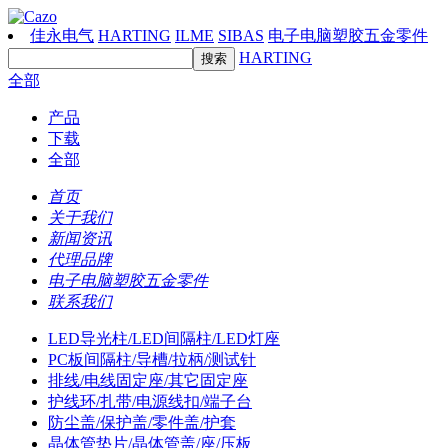
佳永电气
HARTING
ILME
SIBAS
电子电脑塑胶五金零件
HARTING
全部
产品
下载
全部
首页
关于我们
新闻资讯
代理品牌
电子电脑塑胶五金零件
联系我们
LED导光柱/LED间隔柱/LED灯座
PC板间隔柱/导槽/拉柄/测试针
排线/电线固定座/其它固定座
护线环/扎带/电源线扣/端子台
防尘盖/保护盖/零件盖/护套
晶体管垫片/晶体管盖/座/压板