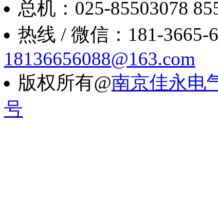
总机：025-85503078 8550
热线 / 微信：181-3665-6088
18136656088@163.com
版权所有@
南京佳永电
号