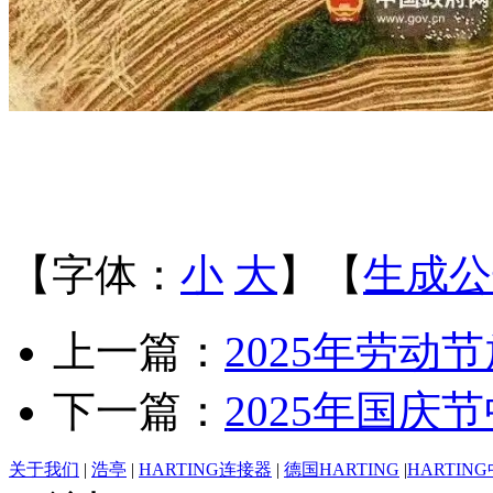
【字体：
小
大
】【
生成公
上一篇：
2025年劳动
下一篇：
2025年国庆
关于我们
|
浩亭
|
HARTING连接器
|
德国HARTING
|
HARTIN