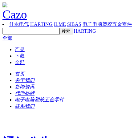
佳永电气
HARTING
ILME
SIBAS
电子电脑塑胶五金零件
HARTING
全部
产品
下载
全部
首页
关于我们
新闻资讯
代理品牌
电子电脑塑胶五金零件
联系我们