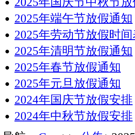
2025年国庆节中秋节
2025年端午节放假通知
2025年劳动节放假时间
2025年清明节放假通知
2025年春节放假通知
2025年元旦放假通知
2024年国庆节放假安排
2024年中秋节放假安排